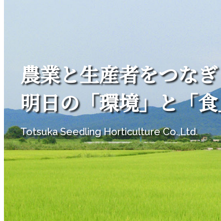
農業と生産者をつなぎ
明日の「環境」と「食
Totsuka Seedling Horticulture Co.,Ltd.